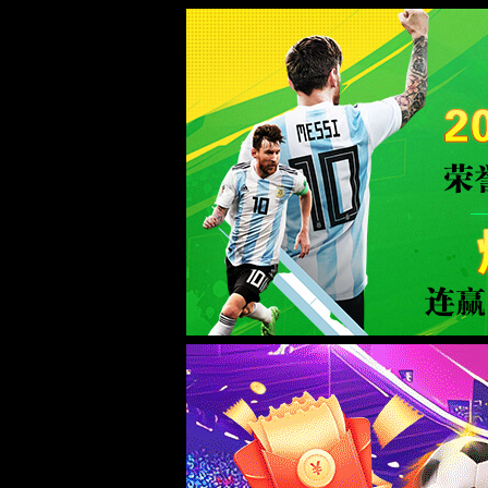
|
济南市工信局耿汝年副
网
2025-05-28
阅读 8882
ms-美狮贵宾会官网新闻
2025年5月28日，济南市工业和信息化
包括：济南市机器人产业发展办公室项目推
书帆，济南历城财金控股集团副总经理赵晓
以及ms-美狮贵宾会官网在济南的重要合