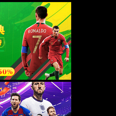
New
立即获取报价
s-美狮贵宾会官网
积分商城
登录
资讯推荐
2017-07-15
技术专栏
【工艺控】独家秘笈，线切割锥度
加工的方法和技巧
2019-02-21
技术专栏
【速百科】RAL色卡对照表