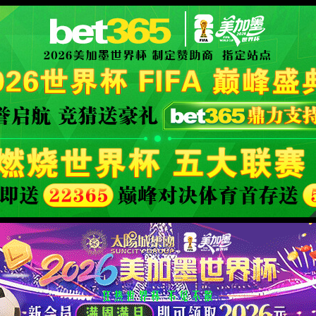
首页
加工能力
制造实力
资源中心
了解m
局长一行莅临ms-美狮贵宾会官
分享：
局副局长耿汝年一行莅临ms-美狮贵宾会官网考察调研。随行人员
进组负责人张栋华，济南产发集成电路公司业务投资副总监董
松。ms-美狮贵宾会官网董事长田雪峰博士、副总经理何强，
作伙伴辛总全程陪同接待。