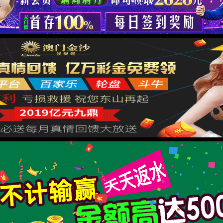
会官网平台运营情况，并就企业发展模式、核心优势与未来战略