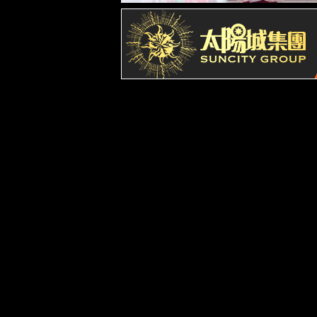
在谈及未来发展方向时，田博士表示，ms-
型在生产排程优化、工艺路径自动生成等关
也在加快全球市场布局，围绕“技术+服务+