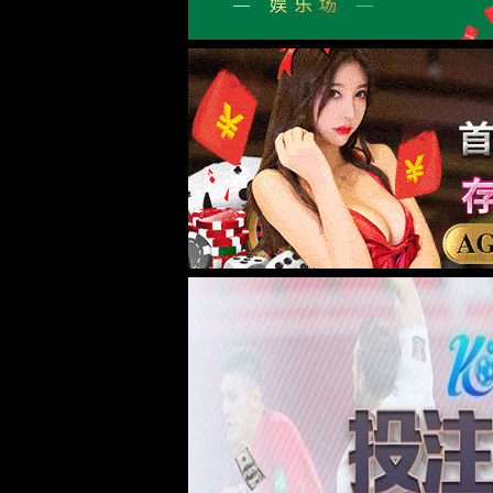
进行了深入座谈交流。
在座谈会上，田雪峰博士重点介绍了ms-美狮
展路径，深入讲解了公司在高端机加工领域
出：“ms-美狮贵宾会官网致力于构建一
下游，解决中小制造企业产能不稳定、数字
他强调，济南作为全国重要的先进制造业基
贵宾会官网的业务体系具有高度契合性。“
助力更多本地企业实现数字化转型与高质量