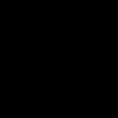
耿汝年副局长对ms-美狮贵宾会官网坚持