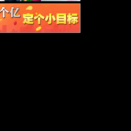
客服热线：
4006-857-057
服务时间：
周一至周五：
9:00-18:00
留言咨询
周六：
9:30-18:00
订单查询
立即询价
意见反馈